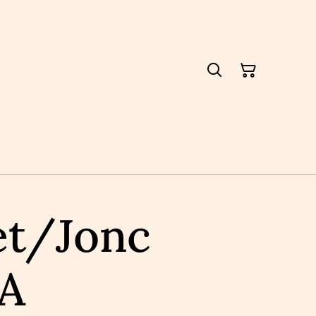
et/Jonc
A